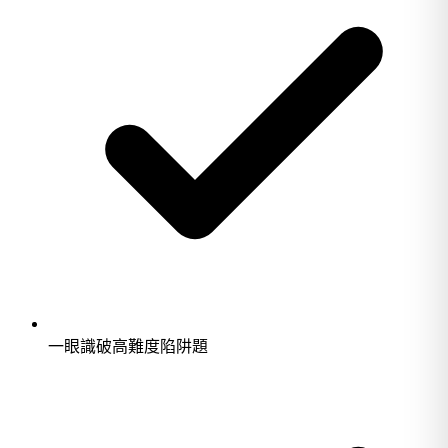
一眼識破高難度陷阱題