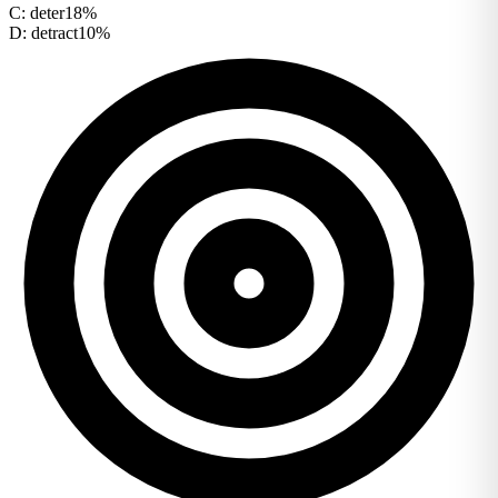
C
:
deter
18%
D
:
detract
10%