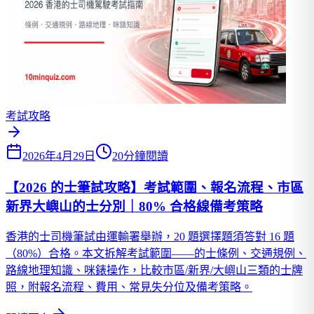
考試攻略
2026年4月29日
20分鐘閱讀
【2026 的士筆試攻略】考試範圍、報名流程、市區
新界大嶼山的士分別｜80% 合格線備考策略
香港的士司機筆試由運輸署舉辦，20 題選擇題須答對 16 題
（80%）合格。本文拆解考試範圍——的士條例、交通規例、
路線地理知識、咪錶操作，比較市區/新界/大嶼山三類的士牌
照，附報名流程、費用、常見失分位及備考策略。