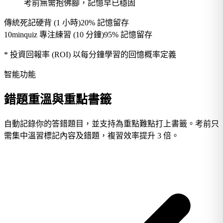
考前無需抱佛腳，記憶早已穩固
傳統死記硬背 (1 小時)
20% 記憶留存
10minquiz 專注練習 (10 分鐘)
95% 記憶留存
* 投資回報率 (ROI) 以每分鐘學習的回憶概率定義
智能功能
錯題重溫與重點書籤
自動記錄你的答錯題目，並支持為重點難點打上書籤。考前只
需集中溫習標記內容及錯題，複習效率提升 3 倍。