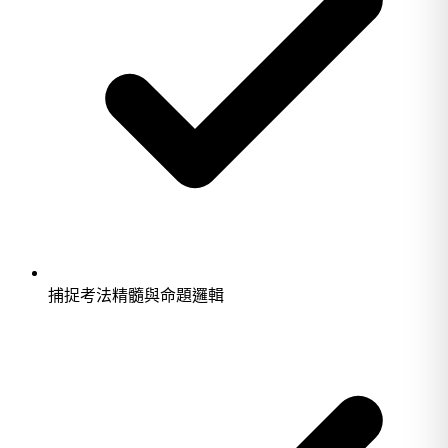
捕捉考法精髓與命題邏輯