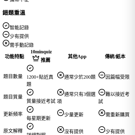
錯題重溫
智能記錄
少有提供
需手動記錄
10minquiz
功能特點
其他App
傳統/紙本
推薦
題目數量
1200+貼近真
通常少於200題
因篇幅受限
題
通常只有3個選
難以接近考
題目質量
質量接近考試
項
試
更新頻率
少量更新
需重新購買
每星期更新
原文解釋
沒有提供
少有提供