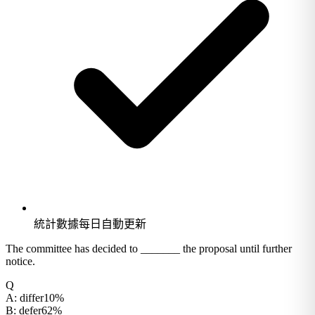
統計數據每日自動更新
The committee has decided to _______ the proposal until further
notice.
Q
A
:
differ
10%
B
:
defer
62%